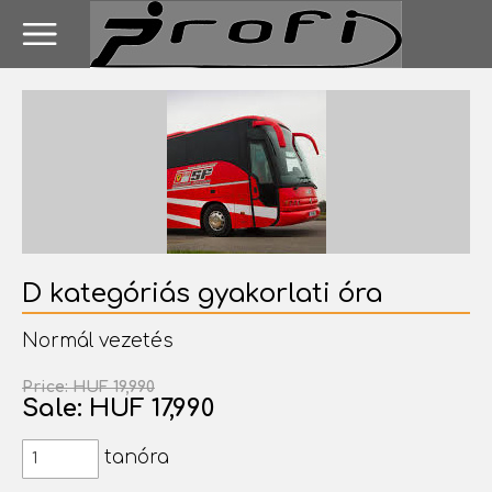
D kategóriás gyakorlati óra
Normál vezetés
Price: HUF 19,990
Sale: HUF 17,990
tanóra