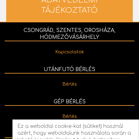
ADATVÉDELMI
TÁJÉKOZTATÓ
CSONGRÁD, SZENTES, OROSHÁZA,
HÓDMEZŐVÁSÁRHELY
Kapcsolatok
UTÁNFUTÓ BÉRLÉS
Bérlés
GÉP BÉRLÉS
Bérlés
Ez a weboldal cookie-kat (sütiket) használ
azért, hogy weboldalunk használata során a
TEREMBÉRLÉS: