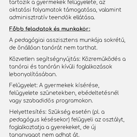
tartozik a gyermekek felügyelete, az
oktatási folyamatok támogatása, valamint
adminisztratív teendők ellátása.
Főbb feladatok és munkakör:
A pedagógiai asszisztens munkája sokrétű,
de önállóan tanórát nem tarthat.
Közvetlen segítségnyújtás: Közreműködés a
tanórai és tanórán kívüli foglalkozások
lebonyolításában.
Felügyelet: A gyermekek kísérése,
felügyelete szünetekben, ebédeltetésnél
vagy szabadidős programokon.
Helyettesítés: Szükség esetén (pl. a
pedagógus késésekor) felügyeli az osztályt,
foglalkoztatja a gyerekeket, de új
tananyagot nem adhat át.