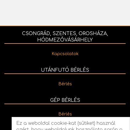
CSONGRÁD, SZENTES, OROSHÁZA,
HÓDMEZŐVÁSÁRHELY
Kapcsolatok
UTÁNFUTÓ BÉRLÉS
Bérlés
GÉP BÉRLÉS
Bérlés
Ez a weboldal cookie-kat (sütiket) használ
azért, hogy weboldalunk használata során a